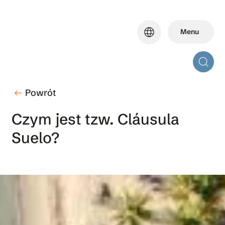
Skip
to
language
Menu
main
content
Powrót
west
Czym jest tzw. Cláusula
Suelo?