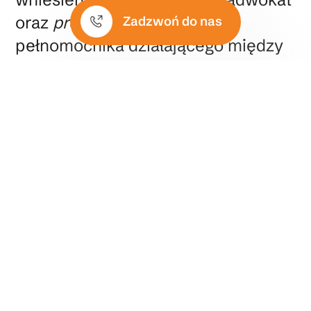
oraz
procurador
(rodzaj
Zadzwoń do nas
pełnomocnika działającego między
adwokatem a sądem) są
podmiotami, które muszą brać
czynny udział w postępowaniu.
Hiszpański adwokat przejmuje na
siebie obowiązki związane z
przedstawieniem wszelkiej
dokumentacji oraz przedstawieniem
argumentacji, co zdejmuje z
Państwa barków ogromny ciężar i
wyklucza możliwość pomyłki.
Adwokat, dzięki swojej wiedzy,