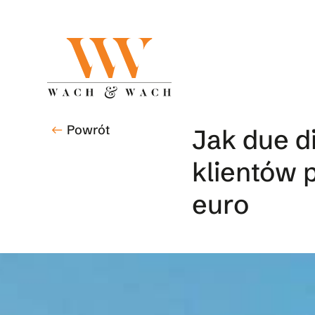
Skip
to
main
content
Powrót
west
Jak due d
klientów 
euro