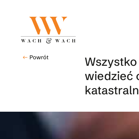
Skip
to
main
content
Powrót
west
Wszystko
wiedzieć 
katastral