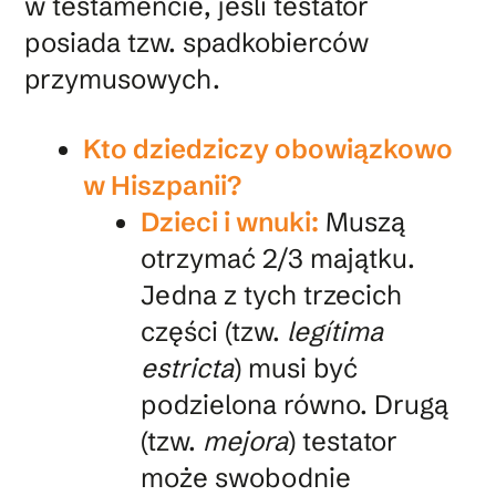
w testamencie, jeśli testator
posiada tzw. spadkobierców
przymusowych.
Kto dziedziczy obowiązkowo
w Hiszpanii?
Dzieci i wnuki:
Muszą
otrzymać 2/3 majątku.
Jedna z tych trzecich
części (tzw.
legítima
estricta
) musi być
podzielona równo. Drugą
(tzw.
mejora
) testator
może swobodnie