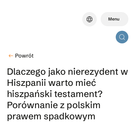
Skip
to
language
Menu
main
content
Powrót
west
Dlaczego jako nierezydent w
Hiszpanii warto mieć
hiszpański testament?
Porównanie z polskim
prawem spadkowym