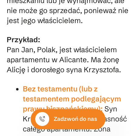
mieszkaniu lub je wynajmować, ale
nie może go sprzedać, ponieważ nie
jest jego właścicielem.
Przykład:
Pan Jan, Polak, jest właścicielem
apartamentu w Alicante. Ma żonę
Alicję i dorosłego syna Krzysztofa.
Bez testamentu (lub z
testamentem podlegającym
prawu hiszpańskiemu):
Syn
Krzysztof otrzymałby własność
Zadzwoń do nas
całego apartamentu. Żona