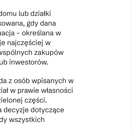
domu lub działki
ikowana, gdy dana
uacja – określana w
e najczęściej w
 wspólnych zakupów
ub inwestorów.
da z osób wpisanych w
ział w prawie własności
ielonej części.
 a decyzje dotyczące
dy wszystkich