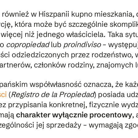
 również w Hiszpanii kupno mieszkania, 
ycję, która może być szczególnie skompl
ięcej niż jednego właściciela. Taka syt
ko
copropiedad
lub
proindiviso
– występuj
ści odziedziczonych przez rodzeństwo,
rtnerów, członków rodziny, znajomych l
pańskim współwłasność oznacza, że każ
ci
(
Registro de la Propiedad
) posiada ud
z przypisania konkretnej, fizycznie wydz
 mają
charakter wyłącznie procentowy
,
zególności jej sprzedaży – wymagają zgo