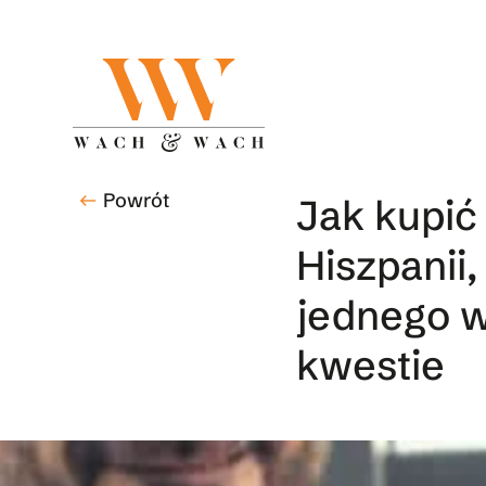
Skip
to
main
content
Powrót
west
Jak kupi
Hiszpanii,
jednego w
kwestie