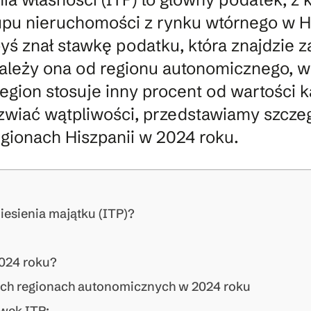
pu nieruchomości z rynku wtórnego w Hi
yś znał stawkę podatku, która znajdzie
ależy ona od regionu autonomicznego, w 
gion stosuje inny procent od wartości ka
zwiać wątpliwości, przedstawiamy szcze
gionach Hiszpanii w 2024 roku.
iesienia majątku (ITP)?
2024 roku?
ych regionach autonomicznych w 2024 roku
wek ITP: