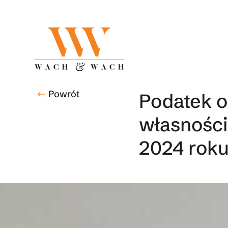
Skip
to
main
content
Powrót
west
Podatek o
własności
2024 rok