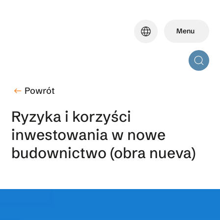
Skip
to
language
Menu
main
content
Powrót
west
Ryzyka i korzyści
inwestowania w nowe
budownictwo (obra nueva)