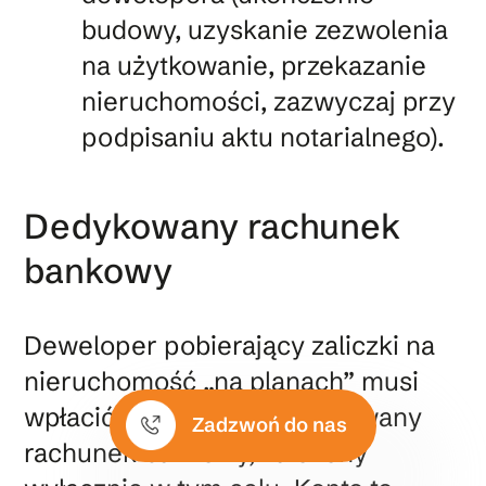
budowy, uzyskanie zezwolenia
na użytkowanie, przekazanie
nieruchomości, zazwyczaj przy
podpisaniu aktu notarialnego).
Dedykowany rachunek
bankowy
Deweloper pobierający zaliczki na
nieruchomość „na planach” musi
wpłacić te środki na dedykowany
Zadzwoń do nas
rachunek bankowy, założony