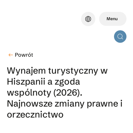
Skip
to
language
Menu
main
content
Powrót
west
Wynajem turystyczny w
Hiszpanii a zgoda
wspólnoty (2026).
Najnowsze zmiany prawne i
orzecznictwo