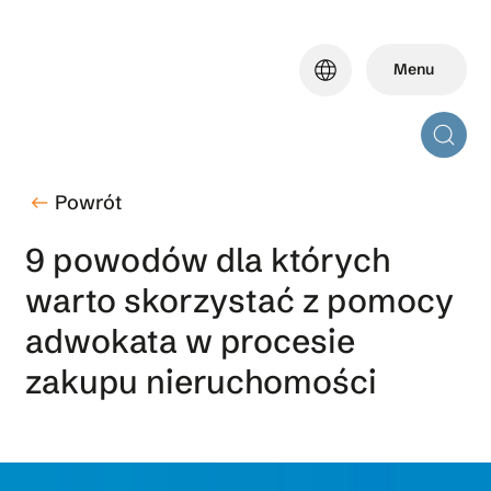
Skip
to
language
Menu
main
content
Powrót
west
9 powodów dla których
warto skorzystać z pomocy
adwokata w procesie
zakupu nieruchomości