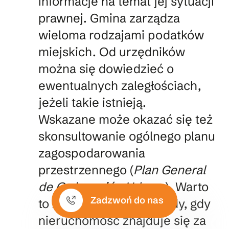
informacje na temat jej sytuacji
prawnej. Gmina zarządza
wieloma rodzajami podatków
miejskich. Od urzędników
można się dowiedzieć o
ewentualnych zaległościach,
jeżeli takie istnieją.
Wskazane może okazać się też
skonsultowanie ogólnego planu
zagospodarowania
przestrzennego (
Plan General
de Ordenación Urbana
). Warto
Zadzwoń do nas
to zrobić zwłaszcza wtedy, gdy
nieruchomość znajduje się za